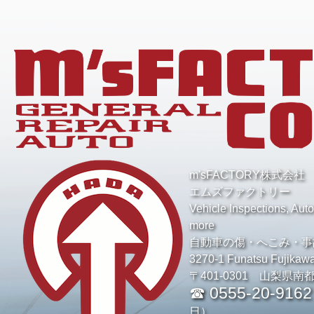
m'sFACTORY株式会社
エムズファクトリー
Vehicle Inspections, Aut
more
自動車の傷・へこみ・事
3270-1 Funatsu Fujikaw
〒401-0301 山梨県南
☎ 0555-20-9162
日）