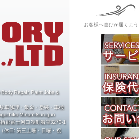
お客様へ喜びが届くよう、”M
o Body Repair, Paint Jobs &
故車修理・鈑金・塗装・車検
aguchiko Minamitsurugun
都留郡富士河口湖町船津3270-1
（休日: 第三土曜・日曜・祝